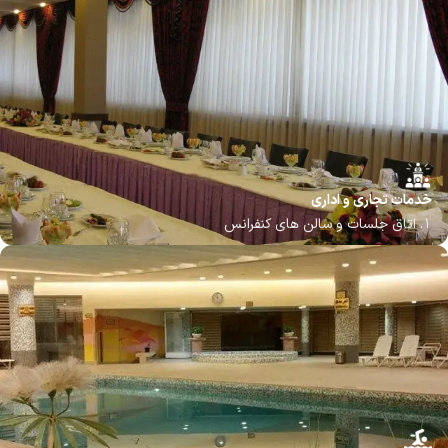
3. امانت داری چمدان
4. پارکینگ رایگان یا با هزینه
5. سرویس تاکسی و تشریفات
خدمات تجاری و اداری
1. اتاق جلسات و سالن های کنفرانس
2. سالن های همایش و برگزاری مراسم (عروسی، جشن، همایش)
3. مرکز تجاری و خدمات فکس، پرینت، کپی، اینترنت
4. اینترنت پرسرعت رایگان در لابی و اتاق ها
5. اتاق جلسات