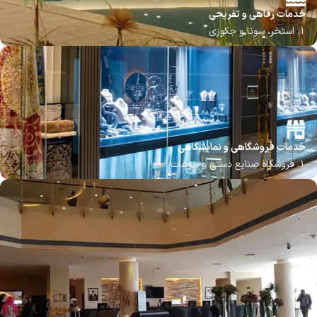
خدمات رفاهی و تفریحی
1. استخر، سونا و جکوزی
2. باشگاه ورزشی (Fitness Club)
3. ماساژ و اسپا
4. زمین تنیس یا سایر ورزش ها
5. گشت های شهری و تورهای گردشگری
خدمات فروشگاهی و نمایشگاهی
1. فروشگاه صنایع دستی و سوغات
2. نمایشگاه های هنری یا فرهنگی موقت
3. غرفه های فروش گل، پوشاک، زیورآلات، شیرینی و شکلات