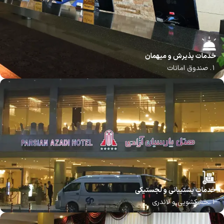
خدمات پذیرش و میهمان
1. صندوق امانات
2. پذیرش و خدمات ۲۴ ساعته
3. چک این و چک اوت سریع
4. پذیرش و ترانسفر فرودگاهی
5. خدمات اتاق (Room Service)
7. خدمات بیدارباش
خدمات پشتیبانی و لجستیکی
1. خشکشویی و لاندری
2. اتوکشی و خدمات خیاطی