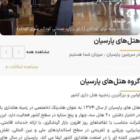
سایر خدمات
1. خدمات ویژه برای کودکان (اتاق بازی، صندلی کودک، منوی کودک)
هتل‌های پارسیان
2. سالن آرایشگاه مردانه و زنانه (در برخی هتل ها)
مشاهده همه
3. نمازخانه
در سرزمین پارسیان ، میزبان شما هستیم
4. خدمات ویژه برای افراد توان یاب (دسترس پذیری)
هتل پارسیان آزادی
مشاهده امکانات
5. سیستم تهویه مطبوع و گرمایش/ سرمایش هوشمند
گروه هتل‌های پارسیان
6. فضای سبز و محوطه سازی خاص برای پیاده روی یا عکاسی
اولین و بزرگترین زنجیره هتل داری کشور
هتل های پارسیان از سال ۱۳۷۴ به عنوان هلدینگ تخصصی در زمینه هتلداری با
در اختیار داشتن ۲۰ هتل سه، چهار و پنج ستاره در سطح کشور فعالیت دارد. این
شرکت متناسب با تقاضاهای روز افزون بازار گردشگری، با ارائه خدمات اقامتی،
پذیرایی، ورزشی و تفریحی در سطح استانداردهای ملی و بین المللی، نقش
تعیین کننده ای را در صنعت هتلداری کشور ایفا می کند. پارسیان در سال های